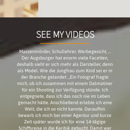
SEE MY VIDEOS
Massenmörder, Schullehrer, Werbegesicht, ...
Der Augsburger hat enorm viele Facetten,
deshalb sieht er sich mehr als Darsteller, denn
als Model. Wie die Jungfrau zum Kind sei er in
der Branche gelandet: „Ein Fotograf fragte
mich, ob ich zusammen mit einem Dalmatiner
für ein Shooting zur Verfügung stünde. Ich
entgegnete, dass ich das noch nie im Leben
gemacht hätte. Anschließend erlebte ich eine
Welt, die ich so nicht kannte. Daraufhin
bewarb ich mich bei einer Agentur und kurze
Zeit später wurde ich für eine 14-tägige
Schiffsreise in die Karibik gebucht. Damit war