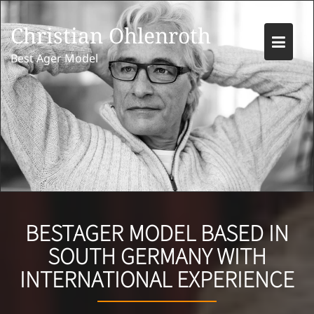
Skip
to
Christian Ohlenroth
content
Best Ager Model
BESTAGER MODEL BASED IN
SOUTH GERMANY WITH
INTERNATIONAL EXPERIENCE