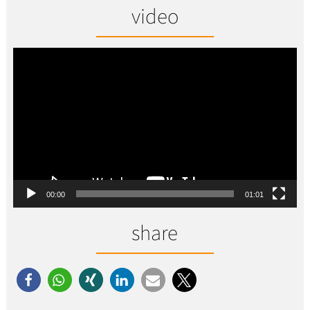
video
Video-
Player
00:00
01:01
share