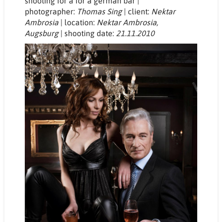
shooting for a for a german bar |
photographer:
Thomas Sing
| client:
Nektar
Ambrosia
| location:
Nektar Ambrosia,
Augsburg
| shooting date:
21.11.2010