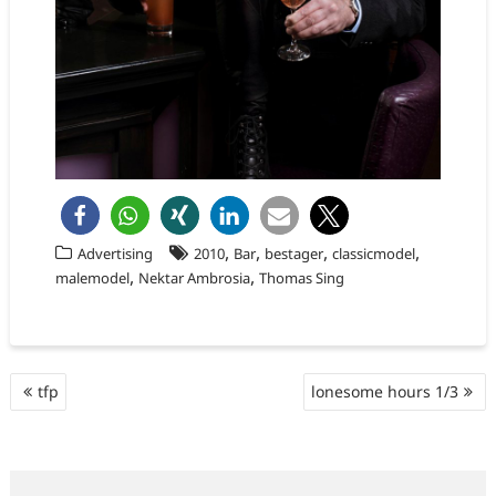
,
,
,
,
Advertising
2010
Bar
bestager
classicmodel
,
,
malemodel
Nektar Ambrosia
Thomas Sing
Beitragsnavigation
tfp
lonesome hours 1/3