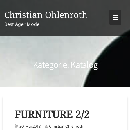
Skip
to
Christian Ohlenroth
content
Best Ager Model
Kategorie:
Katalog
FURNITURE 2/2
30. Mai 2018
Christian Ohlenroth