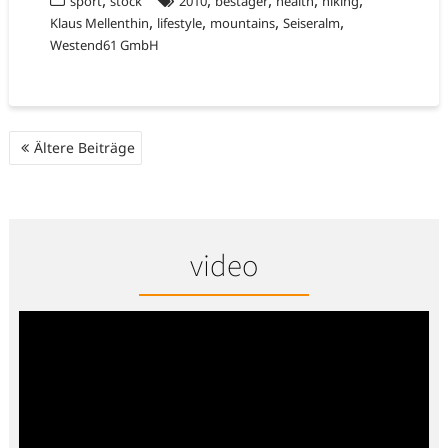
,
,
,
,
,
sport
stock
2010
bestager
health
hiking
,
,
,
,
Klaus Mellenthin
lifestyle
mountains
Seiseralm
Westend61 GmbH
Beitragsnavigation
Ältere Beiträge
video
Video-
Player