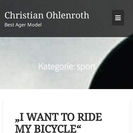
Skip
to
Christian Ohlenroth
content
Best Ager Model
Kategorie:
sport
„I WANT TO RIDE
MY BICYCLE“