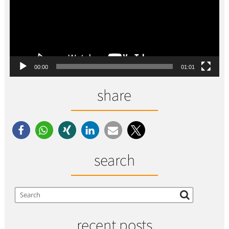
00:00
01:01
share
search
recent posts