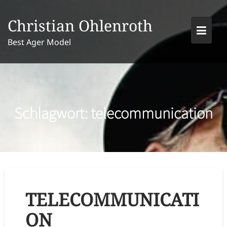
Skip
to
Christian Ohlenroth
content
Best Ager Model
Schlagwort:
telecommunication
TELECOMMUNICATI
ON