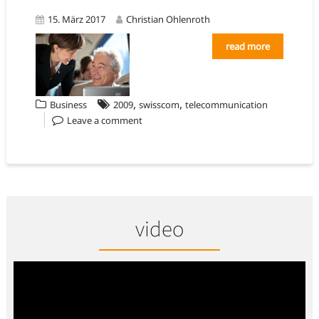
15. März 2017
Christian Ohlenroth
read more
,
,
Business
2009
swisscom
telecommunication
Leave a comment
video
Video-
Player